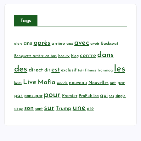
Tags
avec
après
ans
arrière
aux
avoir
Backseat
alors
dans
contre
Banquette arrière en bas
beauty
blog
les
des
est
direct
dit
exclusif
fitness
Ironmag
fait
Live
Mafia
nouveau
Nouvelles
par
ont
liens
monde
pour
qui
pas
popsugar
Premier
ProPublica
ses
single
sur
une
son
Trump
été
sont
siège