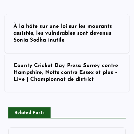
P
À la hâte sur une loi sur les mourants
o
assistés, les vulnérables sont devenus
Sonia Sodha inutile
s
t
County Cricket Day Press: Surrey contre
Hampshire, Notts contre Essex et plus –
n
Live | Championnat de district
a
v
Related Posts
i