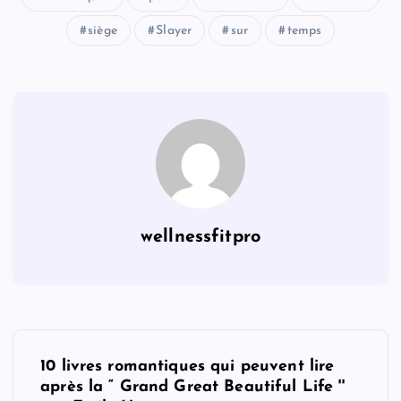
siège
Slayer
sur
temps
wellnessfitpro
P
10 livres romantiques qui peuvent lire
o
après la “ Grand Great Beautiful Life ''