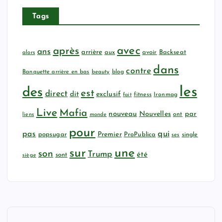
Tags
avec
après
ans
arrière
aux
avoir
Backseat
alors
dans
contre
Banquette arrière en bas
beauty
blog
les
des
est
direct
dit
exclusif
fitness
Ironmag
fait
Live
Mafia
nouveau
Nouvelles
par
ont
liens
monde
pour
qui
pas
popsugar
Premier
ProPublica
ses
single
sur
une
son
Trump
été
sont
siège