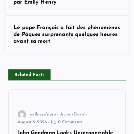
par Emily Henry
s
t
Le pape François a fait des phénomènes
de Pâques surprenants quelques heures
n
avant sa mort
a
v
Related Posts
i
g
a
wellnessfitpro
Actor
David
August 8, 2026
0 Comments
t
John Goodman Looks Unrecognizable