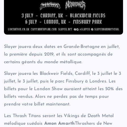
Slayer jouera deux dates en Grande-Bretagne en juillet,
la première depuis 2019, et ils sont accompagnés de
certains géants du monde métallique.
Slayer jouera les Blackweir Fields, Cardiff, le 3 juillet le 3
juillet, le 3 juillet, puis le parc Finsbury à Londres. Les
billets pour le London Show auraient atteint les 50% des
billets vendus. Alors ne perdez pas de temps pour
prendre votre billet maintenant.
Les Thrash Titans seront les Vikings de Death Metal
mélodique suédois
Amon Amarth
Thrashers de New