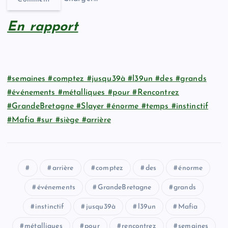
En rapport
#semaines #comptez #jusqu39à #l39un #des #grands
#événements #métalliques #pour #Rencontrez
#GrandeBretagne #Slayer #énorme #temps #instinctif
#Mafia #sur #siège #arrière
arrière
comptez
des
énorme
événements
GrandeBretagne
grands
instinctif
jusqu39à
l39un
Mafia
métalliques
pour
rencontrez
semaines