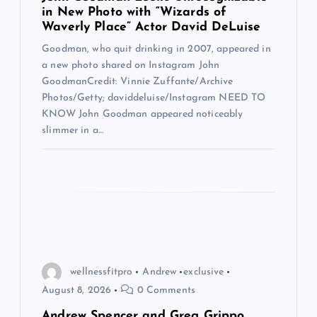
in New Photo with “Wizards of
i
Waverly Place” Actor David DeLuise
Goodman, who quit drinking in 2007, appeared in
o
a new photo shared on Instagram John
GoodmanCredit: Vinnie Zuffante/Archive
n
Photos/Getty; daviddeluise/Instagram NEED TO
KNOW John Goodman appeared noticeably
slimmer in a…
wellnessfitpro
Andrew
exclusive
August 8, 2026
0 Comments
Andrew Spencer and Greg Grippo