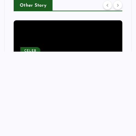
Other Story
CELEB
John Goodman Looks
Unrecognizable in New Photo
with “Wizards of Waverly
Place” Actor David DeLuise
wellnessfitpro
August 8, 2026