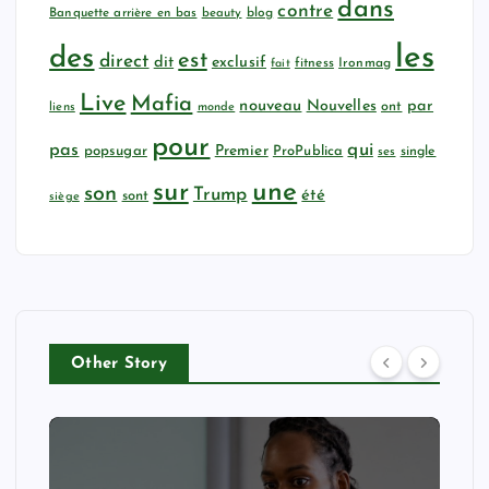
dans
contre
Banquette arrière en bas
beauty
blog
les
des
est
direct
dit
exclusif
fitness
Ironmag
fait
Live
Mafia
nouveau
Nouvelles
par
ont
liens
monde
pour
qui
pas
popsugar
Premier
ProPublica
ses
single
sur
une
son
Trump
été
sont
siège
Other Story