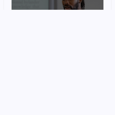
LIFESTYLE
In defence of sociology –
spiked
wellnessfitpro
August 9, 2026