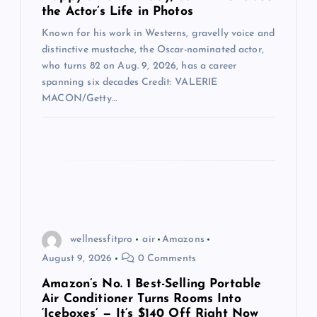
i
the Actor’s Life in Photos
o
Known for his work in Westerns, gravelly voice and
distinctive mustache, the Oscar-nominated actor,
who turns 82 on Aug. 9, 2026, has a career
n
spanning six decades Credit: VALERIE
MACON/Getty…
wellnessfitpro
air
Amazons
August 9, 2026
0 Comments
Amazon’s No. 1 Best-Selling Portable
Air Conditioner Turns Rooms Into
‘Iceboxes’ — It’s $140 Off Right Now