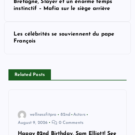
s
Bretagne, Slayer et un énorme temps
instinctif – Mafia sur le siège arrière
t
n
Les célébrités se souviennent du pape
François
a
v
i
Related Posts
g
a
wellnessfitpro
82nd
Actors
t
August 9, 2026
0 Comments
Happy 82nd Birthday, Sam Elliott! See