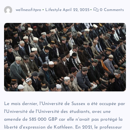
wellnessfitpro
Lifestyle
April 22, 2025
0 Comments
Le mois dernier, l'Université de Sussex a été occupée par
l'Université de l'Université des étudiants, avec une
amende de 585 000 GBP car elle n'avait pas protégé la
liberté d'expression de Kathleen. En 2021, le professeur