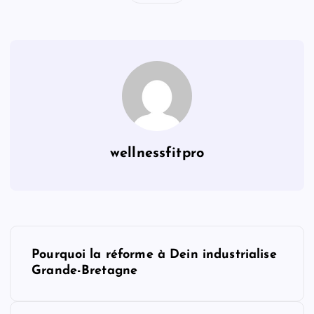
wellnessfitpro
P
Pourquoi la réforme à Dein industrialise
o
Grande-Bretagne
s