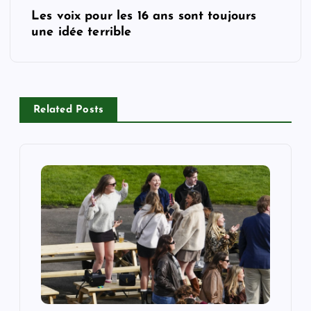
Les voix pour les 16 ans sont toujours
t
une idée terrible
n
a
Related Posts
v
i
g
a
t
i