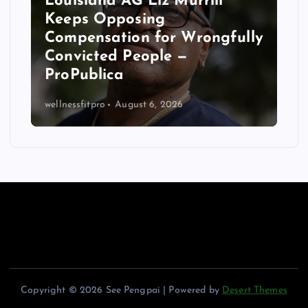
Louisiana AG Liz Murrill
Keeps Opposing
Compensation for Wrongfully
Convicted People —
ProPublica
wellnessfitpro
August 6, 2026
Copyright © 2026 See Pengpai | Powered by
Desert Themes