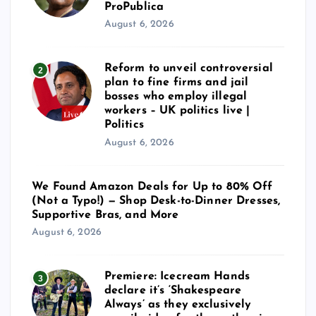
ProPublica
August 6, 2026
Reform to unveil controversial
2
plan to fine firms and jail
bosses who employ illegal
workers – UK politics live |
Politics
August 6, 2026
We Found Amazon Deals for Up to 80% Off
(Not a Typo!) — Shop Desk-to-Dinner Dresses,
Supportive Bras, and More
August 6, 2026
Premiere: Icecream Hands
3
declare it’s ‘Shakespeare
Always’ as they exclusively