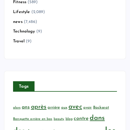
Fitness
(589)
Lifestyle
(2,089)
news
(7,486)
Technology
(9)
Travel
(9)
Tags
avec
après
ans
arrière
aux
avoir
Backseat
alors
dans
contre
Banquette arrière en bas
beauty
blog