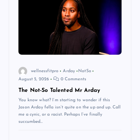
wellnessfitpro
Arday
NotSo
August 5, 2026
0 Comments
The Not-So Talented Mr Arday
You know what? I’m starting to wonder if this
Jason Arday fella isn’t quite on the up and up. Call
me a cynic, or a racist. Perhaps I’ve finally
succumbed…