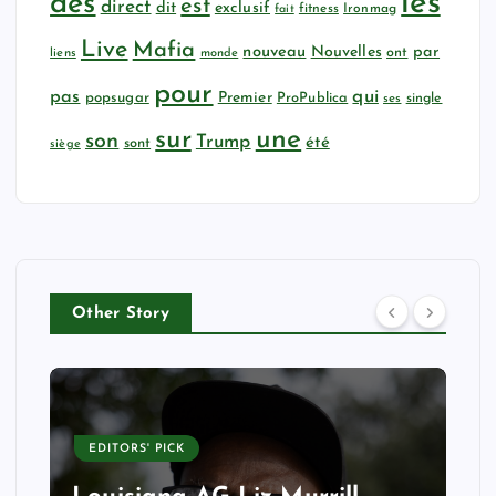
les
des
est
direct
dit
exclusif
fitness
Ironmag
fait
Live
Mafia
nouveau
Nouvelles
par
ont
liens
monde
pour
qui
pas
popsugar
Premier
ProPublica
ses
single
sur
une
son
Trump
été
sont
siège
Other Story
EDITORS' PICK