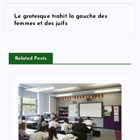
s
Le grotesque trahit la gauche des
t
femmes et des juifs
n
a
Related Posts
v
i
g
a
t