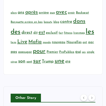
avec
après
ans
arrière
aux
avoir
Backseat
alors
dans
contre
Banquette arrière en bas
beauty
blog
les
des
est
direct
dit
exclusif
fitness
Ironmag
fait
Live
Mafia
nouveau
Nouvelles
par
ont
liens
monde
pour
qui
pas
popsugar
Premier
ProPublica
ses
single
sur
une
son
Trump
été
sont
siège
Other Story