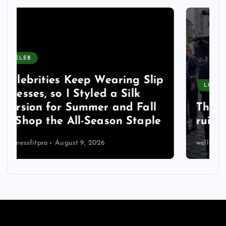
p
LIFESTYLE
The Church of England’s
ruinous reparations racket
wellnessfitpro
August 9, 2026