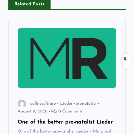
Related Posts
a
v
i
g
a
t
i
wellnessfitpro
Lieder
pronatalist
August 9, 2026
0 Comments
o
One of the better pro-natalist Lieder
n
One of the better pro-natalist Lieder – Marginal