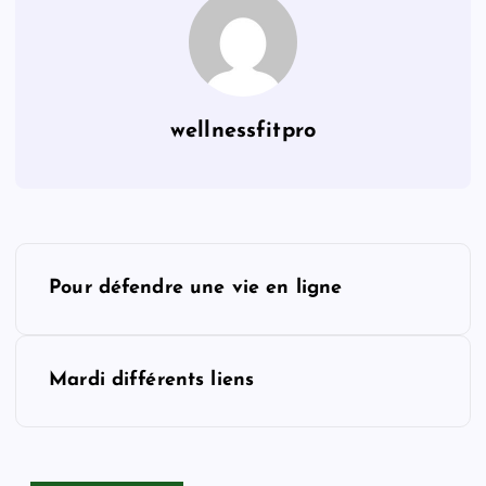
wellnessfitpro
P
Pour défendre une vie en ligne
o
s
Mardi différents liens
t
n