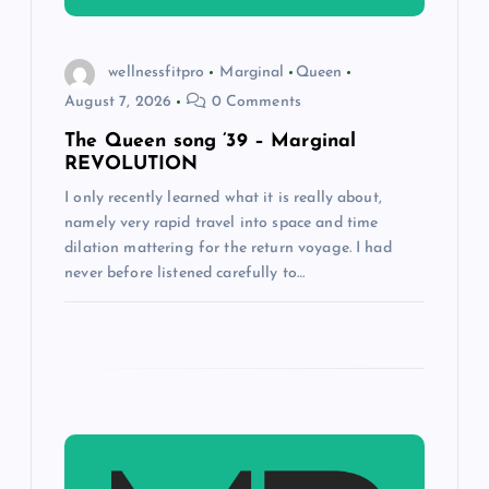
t
i
wellnessfitpro
Marginal
Queen
August 7, 2026
0 Comments
o
The Queen song ’39 – Marginal
n
REVOLUTION
I only recently learned what it is really about,
namely very rapid travel into space and time
dilation mattering for the return voyage. I had
never before listened carefully to…