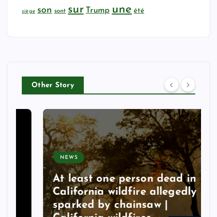
sur
une
son
Trump
été
sont
siège
Other Story
NEWS
At least one person dead in
California wildfire allegedly
sparked by chainsaw |