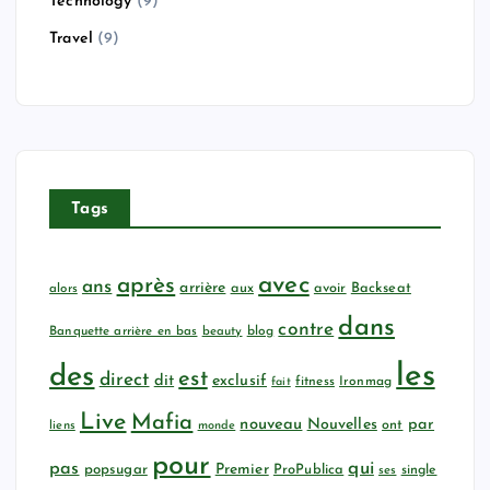
Technology
(9)
Travel
(9)
Tags
avec
après
ans
arrière
aux
avoir
Backseat
alors
dans
contre
Banquette arrière en bas
beauty
blog
les
des
est
direct
dit
exclusif
fitness
Ironmag
fait
Live
Mafia
nouveau
Nouvelles
par
ont
liens
monde
pour
qui
pas
popsugar
Premier
ProPublica
ses
single