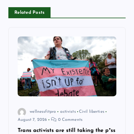
a
v
Related Posts
i
g
a
t
i
o
wellnessfitpro
activists
Civil liberties
n
August 7, 2026
0 Comments
Trans activists are still taking the p*ss