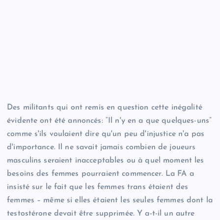
100 £
Choisissez beaucoup
Faire un don maintenant
S'il vous plaît, attendez…
Des militants qui ont remis en question cette inégalité
évidente ont été annoncés: “Il n'y en a que quelques-uns”
comme s'ils voulaient dire qu'un peu d'injustice n'a pas
d'importance. Il ne savait jamais combien de joueurs
masculins seraient inacceptables ou à quel moment les
besoins des femmes pourraient commencer. La FA a
insisté sur le fait que les femmes trans étaient des
femmes – même si elles étaient les seules femmes dont la
testostérone devait être supprimée. Y a-t-il un autre