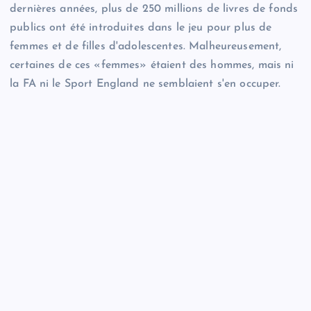
dernières années, plus de 250 millions de livres de fonds
publics ont été introduites dans le jeu pour plus de
femmes et de filles d'adolescentes. Malheureusement,
certaines de ces «femmes» étaient des hommes, mais ni
la FA ni le Sport England ne semblaient s'en occuper.
échec
Pourquoi ne pas faire un don immédiatement unique?
Nous sommes financés par vous. Merci beaucoup!
5 £
10 £
50 £