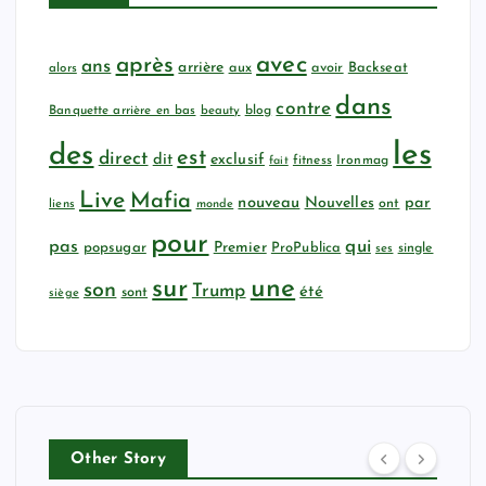
avec
après
ans
arrière
aux
avoir
Backseat
alors
dans
contre
Banquette arrière en bas
beauty
blog
les
des
est
direct
dit
exclusif
fitness
Ironmag
fait
Live
Mafia
nouveau
Nouvelles
par
ont
liens
monde
pour
qui
pas
popsugar
Premier
ProPublica
ses
single
sur
une
son
Trump
été
sont
siège
Other Story