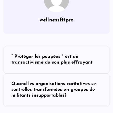
wellnessfitpro
P
“ Protéger les poupées '' est un
o
transactivisme de son plus effrayant
s
Quand les organisations caritatives se
t
sont-elles transformées en groupes de
militants insupportables?
n