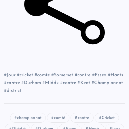
#Jour #cricket #comté #Somerset #contre #Essex #Hants
#contre #Durham #Middx #contre #Kent #Championnat
#district
championnat
comté
contre
Cricket
District
Durham
Essex
Hants
jour