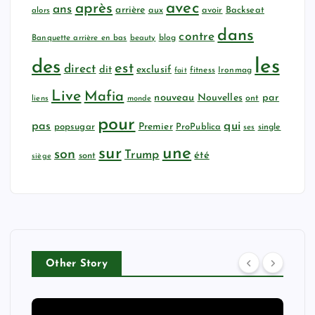
avec
après
ans
arrière
aux
avoir
Backseat
alors
dans
contre
Banquette arrière en bas
beauty
blog
les
des
est
direct
dit
exclusif
fitness
Ironmag
fait
Live
Mafia
nouveau
Nouvelles
par
ont
liens
monde
pour
qui
pas
popsugar
Premier
ProPublica
ses
single
sur
une
son
Trump
été
sont
siège
Other Story