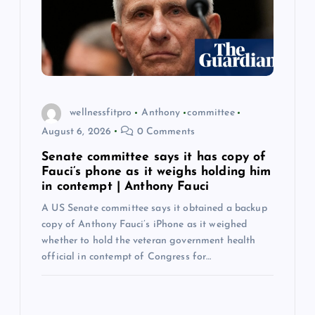
i
o
n
wellnessfitpro
Anthony
committee
August 6, 2026
0 Comments
Senate committee says it has copy of
Fauci’s phone as it weighs holding him
in contempt | Anthony Fauci
A US Senate committee says it obtained a backup
copy of Anthony Fauci’s iPhone as it weighed
whether to hold the veteran government health
official in contempt of Congress for…