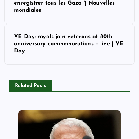
enregistrer tous les Gaza '| Nouvelles
s
mondiales
t
VE Day: royals join veterans at 80th
n
anniversary commemorations – live | VE
Day
a
v
i
Related Posts
g
a
t