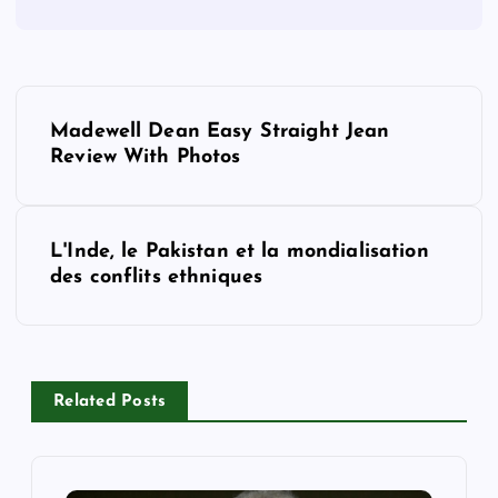
P
Madewell Dean Easy Straight Jean
o
Review With Photos
s
L'Inde, le Pakistan et la mondialisation
t
des conflits ethniques
n
a
Related Posts
v
i