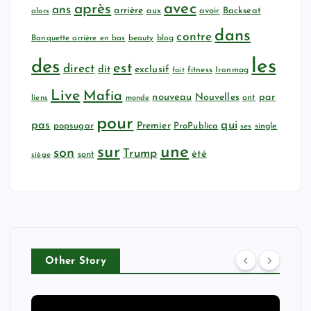
avec
après
ans
arrière
aux
avoir
Backseat
alors
dans
contre
Banquette arrière en bas
beauty
blog
les
des
est
direct
dit
exclusif
fitness
Ironmag
fait
Live
Mafia
nouveau
Nouvelles
par
ont
liens
monde
pour
qui
pas
popsugar
Premier
ProPublica
ses
single
sur
une
son
Trump
été
sont
siège
Other Story