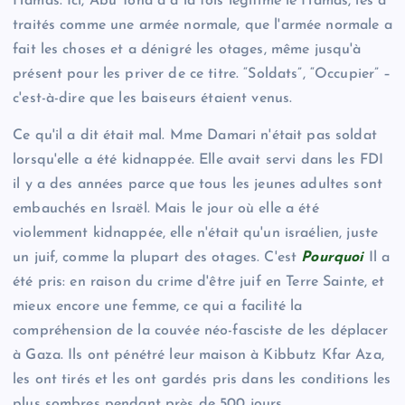
Hamas. Ici, Abu Toha a à la fois légitimé le Hamas, les a
traités comme une armée normale, que l'armée normale a
fait les choses et a dénigré les otages, même jusqu'à
présent pour les priver de ce titre. “Soldats”, “Occupier” –
c'est-à-dire que les baiseurs étaient venus.
Ce qu'il a dit était mal. Mme Damari n'était pas soldat
lorsqu'elle a été kidnappée. Elle avait servi dans les FDI
il y a des années parce que tous les jeunes adultes sont
embauchés en Israël. Mais le jour où elle a été
violemment kidnappée, elle n'était qu'un israélien, juste
un juif, comme la plupart des otages. C'est
Pourquoi
Il a
été pris: en raison du crime d'être juif en Terre Sainte, et
mieux encore une femme, ce qui a facilité la
compréhension de la couvée néo-fasciste de les déplacer
à Gaza. Ils ont pénétré leur maison à Kibbutz Kfar Aza,
les ont tirés et les ont gardés pris dans les conditions les
plus sombres pendant près de 500 jours.