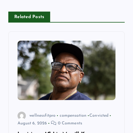
a
Related Posts
v
i
g
a
t
i
o
wellnessfitpro
compensation
Convicted
August 6, 2026
0 Comments
n