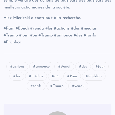
semblé vendre des actions de plusieurs des plusieurs des
meilleurs actionnaires de la société.
Alex Mierjeski a contribué à la recherche.
#Pam #Bondi #vendu #les #actions #des #médias
#Trump #jour #où #Trump #annoncé #des #tarifs
#Prublica
actions
annonce
Bondi
des
jour
les
médias
où
Pam
Prublica
tarifs
Trump
vendu