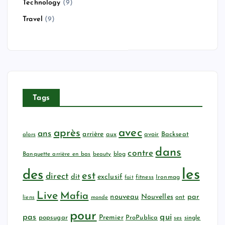
Technology
(9)
Travel
(9)
Tags
avec
après
ans
arrière
aux
avoir
Backseat
alors
dans
contre
Banquette arrière en bas
beauty
blog
les
des
est
direct
dit
exclusif
fitness
Ironmag
fait
Live
Mafia
nouveau
Nouvelles
par
ont
liens
monde
pour
qui
pas
popsugar
Premier
ProPublica
ses
single