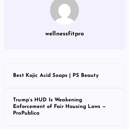
wellnessfitpro
P
Best Kojic Acid Soaps | PS Beauty
o
s
Trump’s HUD Is Weakening
Enforcement of Fair Housing Laws —
t
ProPublica
n