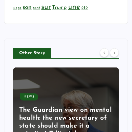
sur
une
son
Trump
été
sont
siège
Other Story
NEWS
The Guardian view on mental
health: the new secretary of
state should make it a