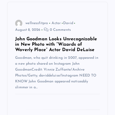
g
a
wellnessfitpro
Actor
David
t
August 8, 2026
0 Comments
John Goodman Looks Unrecognizable
i
in New Photo with “Wizards of
Waverly Place” Actor David DeLuise
o
Goodman, who quit drinking in 2007, appeared in
a new photo shared on Instagram John
n
GoodmanCredit: Vinnie Zuffante/Archive
Photos/Getty; daviddeluise/Instagram NEED TO
KNOW John Goodman appeared noticeably
slimmer in a…