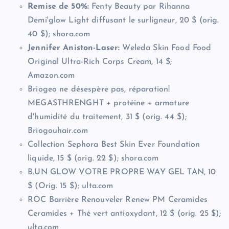
Remise de 50%:
Fenty Beauty par Rihanna
Demi'glow Light diffusant le surligneur, 20 $ (orig.
40 $); shora.com
Jennifer Aniston-Laser:
Weleda Skin Food Food
Original Ultra-Rich Corps Cream, 14 $;
Amazon.com
Briogeo ne désespère pas, réparation!
MEGASTHRENGHT + protéine + armature
d'humidité du traitement, 31 $ (orig. 44 $);
Briogouhair.com
Collection Sephora Best Skin Ever Foundation
liquide, 15 $ (orig. 22 $); shora.com
B.UN GLOW VOTRE PROPRE WAY GEL TAN, 10
$ (Orig. 15 $); ulta.com
ROC Barrière Renouveler Renew PM Ceramides
Ceramides + Thé vert antioxydant, 12 $ (orig. 25 $);
ulta.com