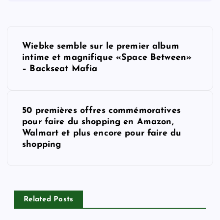
P
Wiebke semble sur le premier album
o
intime et magnifique «Space Between»
– Backseat Mafia
s
t
50 premières offres commémoratives
pour faire du shopping en Amazon,
n
Walmart et plus encore pour faire du
shopping
a
v
i
Related Posts