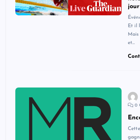
jou
Évén
Et il
Mais 
et…
Cont
0 
Enc
Cette
gagn