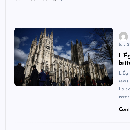
July 2
L’Ég
bri
L’Égl
révis
La se
écras
Cont