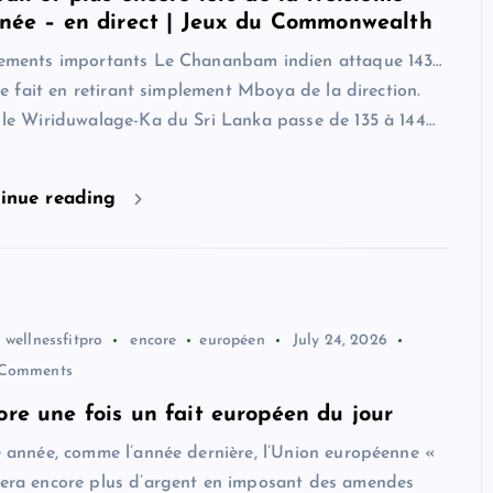
rnée – en direct | Jeux du Commonwealth
ements importants Le Chananbam indien attaque 143…
 le fait en retirant simplement Mboya de la direction.
le Wiriduwalage-Ka du Sri Lanka passe de 135 à 144…
inue reading
wellnessfitpro
encore
européen
July 24, 2026
Comments
ore une fois un fait européen du jour
 année, comme l’année dernière, l’Union européenne «
era encore plus d’argent en imposant des amendes