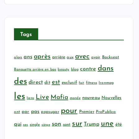
Tags
avec
après
ans
arrière
aux
avoir
Backseat
alors
dans
contre
Banquette arrière en bas
beauty
blog
des
est
direct
dit
exclusif
fitness
Ironmag
fait
les
Live
Mafia
nouveau
Nouvelles
liens
monde
pour
pas
par
popsugar
Premier
ProPublica
ont
sur
une
son
qui
Trump
été
sont
ses
single
siège