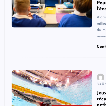
Pou
l’éc
Alors
milie
du ma
reven
Cont
0 
Jeu
réc
netb