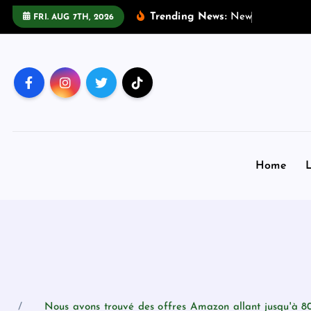
S
Trending News:
N
e
w
s
:
T
h
e
FRI. AUG 7TH, 2026
k
i
p
t
o
c
o
n
Home
L
t
e
n
t
Nous avons trouvé des offres Amazon allant jusqu'à 80