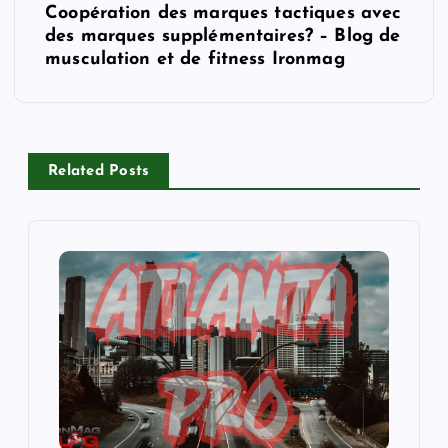
Coopération des marques tactiques avec
n
des marques supplémentaires? – Blog de
musculation et de fitness Ironmag
a
v
i
Related Posts
g
a
t
i
o