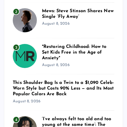
Mews: Steve Stinson Shares New
2
Single ‘Fly Away’
August 8, 2026
*Restoring Childhood: How to
3
Set Kids Free in the Age of
Anxiety*
August 8, 2026
This Shoulder Bag Is a Twin to a $1,090 Celeb-
Worn Style but Costs 90% Less — and Its Most
Popular Colors Are Back
August 8, 2026
‘I’ve always felt too old and too
4
young at the same time’: The