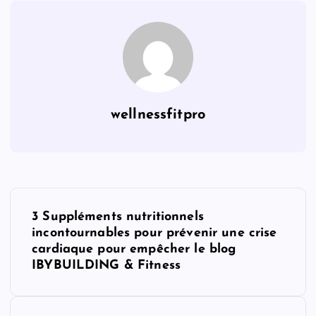
wellnessfitpro
P
3 Suppléments nutritionnels
o
incontournables pour prévenir une crise
cardiaque pour empêcher le blog
s
IBYBUILDING & Fitness
t