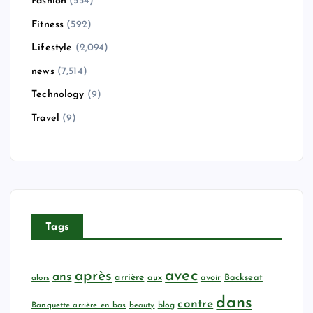
Fashion
(534)
Fitness
(592)
Lifestyle
(2,094)
news
(7,514)
Technology
(9)
Travel
(9)
Tags
avec
après
ans
arrière
aux
avoir
Backseat
alors
dans
contre
Banquette arrière en bas
beauty
blog