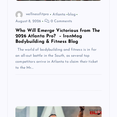
n
wellnessfitpro
Atlanta
blog
August 8, 2026
0 Comments
Who Will Emerge Victorious from The
2026 Atlanta Pro? – IronMag
Bodybuilding & Fitness Blog
The world of bodybuilding and fitness is in for
an all-out battle in the South, as several top
competitors arrive in Atlanta to claim their ticket
to the Mr.…