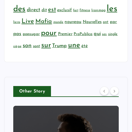
les
des
est
direct
dit
exclusif
fitness
Ironmag
fait
Live
Mafia
nouveau
Nouvelles
par
ont
liens
monde
pour
qui
pas
popsugar
Premier
ProPublica
ses
single
sur
une
son
Trump
été
sont
siège
Other Story