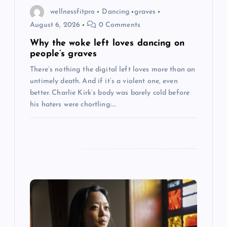
i
wellnessfitpro
Dancing
graves
August 6, 2026
0 Comments
o
Why the woke left loves dancing on
n
people’s graves
There’s nothing the digital left loves more than an
untimely death. And if it’s a violent one, even
better. Charlie Kirk’s body was barely cold before
his haters were chortling:…