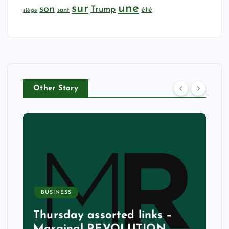
sur
une
son
Trump
été
sont
siège
Other Story
BUSINESS
Thursday assorted links –