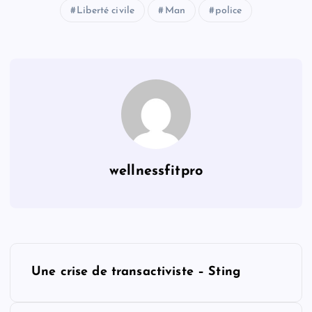
Liberté civile
Man
police
wellnessfitpro
P
Une crise de transactiviste – Sting
o