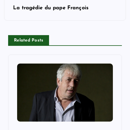
s
La tragédie du pape François
t
n
Related Posts
a
v
i
g
a
t