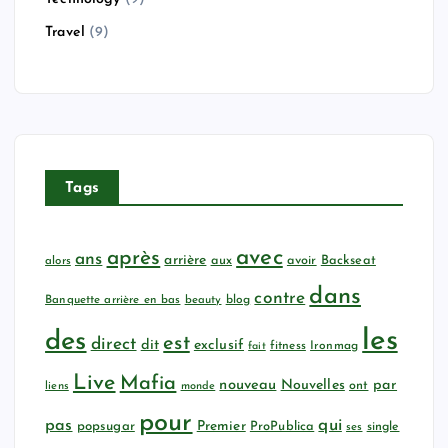
Travel
(9)
Tags
avec
après
ans
arrière
aux
avoir
Backseat
alors
dans
contre
Banquette arrière en bas
beauty
blog
les
des
est
direct
dit
exclusif
fitness
Ironmag
fait
Live
Mafia
nouveau
Nouvelles
par
ont
liens
monde
pour
qui
pas
popsugar
Premier
ProPublica
ses
single