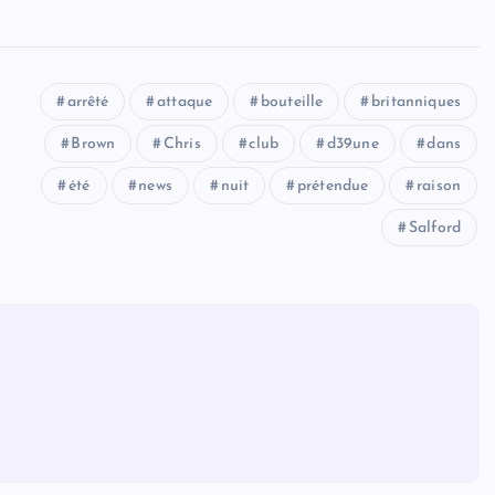
arrêté
attaque
bouteille
britanniques
Brown
Chris
club
d39une
dans
été
news
nuit
prétendue
raison
Salford