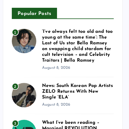
Popular Posts
‘I’ve always felt too old and too
1
young at the same time’: The
Last of Us star Bella Ramsey
on swapping child stardom for
cult television – and Celebrity
Traitors | Bella Ramsey
August 8, 2026
News: South Korean Pop Artists
2
ZELO Returns With New
Single ‘ELA’
August 8, 2026
What I’ve been reading –
3
Marginal REVOLUTION