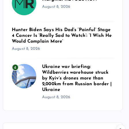
August 8, 2026
Hunter Biden Says His Dad’s ‘Painful’ Stage
4 Cancer Is ‘Really Sad to Watch’: ‘I Wish He
Would Complain More’
August 8, 2026
Ukraine war briefing:
4
Wildberries warehouse struck
by Kyiv’s drones more than
2,000km from Russian border |
Ukraine
August 8, 2026