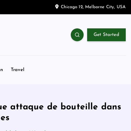
Chicago 12, Melborne City, USA
Get Started
on
Travel
ue attaque de bouteille dans
ues