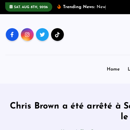
S
Trending News:
N
e
w
s
:
S
o
u
t
h
SAT. AUG 8TH, 2026
k
i
p
t
o
c
o
n
Home
L
t
e
n
t
Chris Brown a été arrêté à 
le