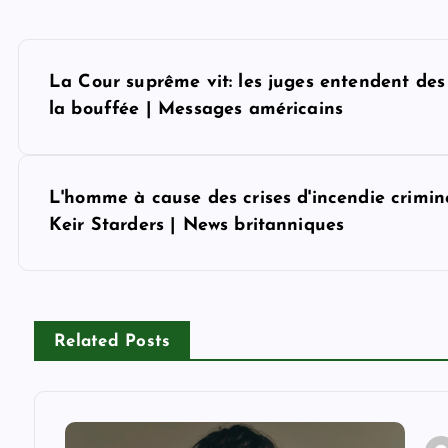
P
La Cour suprême vit: les juges entendent des
o
la bouffée | Messages américains
s
L'homme à cause des crises d'incendie criminel
t
Keir Starders | News britanniques
n
a
Related Posts
v