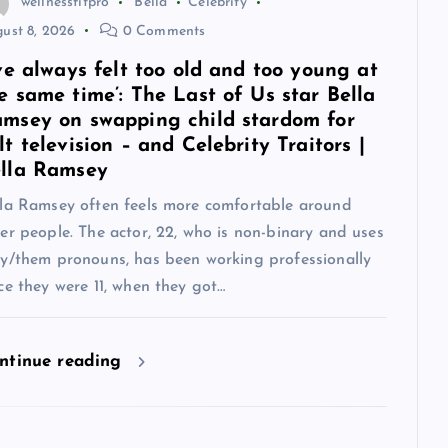
wellnessfitpro
Bella
Celebrity
ust 8, 2026
0 Comments
’ve always felt too old and too young at
e same time’: The Last of Us star Bella
msey on swapping child stardom for
lt television – and Celebrity Traitors |
lla Ramsey
lla Ramsey often feels more comfortable around
er people. The actor, 22, who is non-binary and uses
ey/them pronouns, has been working professionally
ce they were 11, when they got…
ntinue reading