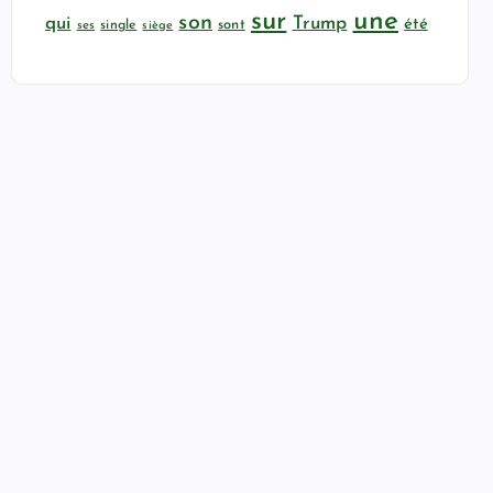
sur
une
son
qui
Trump
été
sont
ses
single
siège