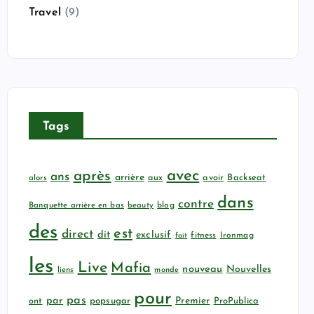
Travel
(9)
Tags
avec
après
ans
arrière
aux
avoir
Backseat
alors
dans
contre
Banquette arrière en bas
beauty
blog
des
est
direct
dit
exclusif
fitness
Ironmag
fait
les
Live
Mafia
nouveau
Nouvelles
liens
monde
pour
pas
par
popsugar
Premier
ProPublica
ont