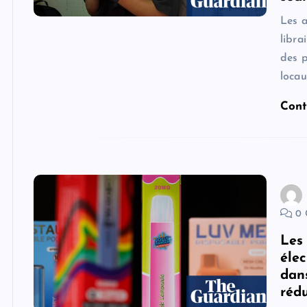
Les 
libra
des p
locau
Cont
0 
Les
élec
dan
rédu