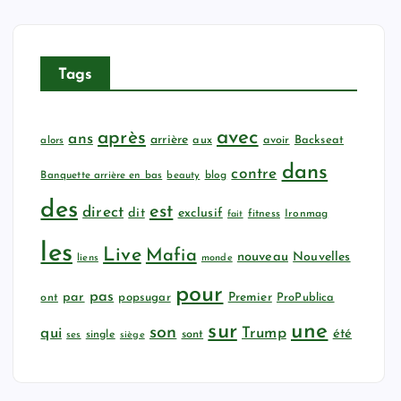
Tags
avec
après
ans
arrière
aux
avoir
Backseat
alors
dans
contre
Banquette arrière en bas
beauty
blog
des
est
direct
dit
exclusif
fitness
Ironmag
fait
les
Live
Mafia
nouveau
Nouvelles
liens
monde
pour
pas
par
popsugar
Premier
ProPublica
ont
sur
une
son
qui
Trump
été
sont
ses
single
siège