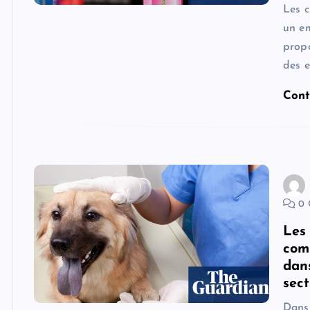
Les c
un em
propo
des e
Cont
0 
Les
com
dan
sec
Dans 