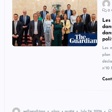
0 
Les
dan
dan
poli
Les m
plan
décla
n°10 
Cont
wellnessfitpro
alors
arrêté
July 24, 2026