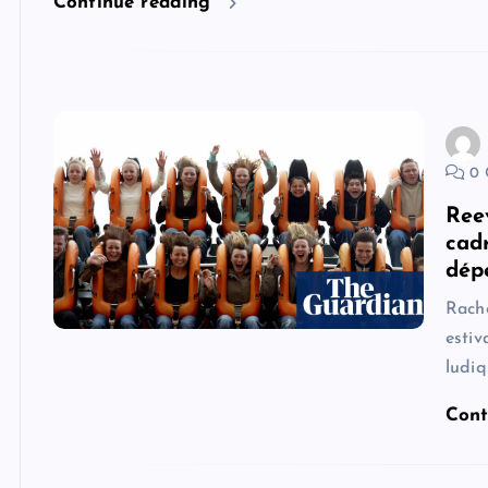
Continue reading
0 
Ree
cadr
dép
Rache
estiv
ludiq
Cont