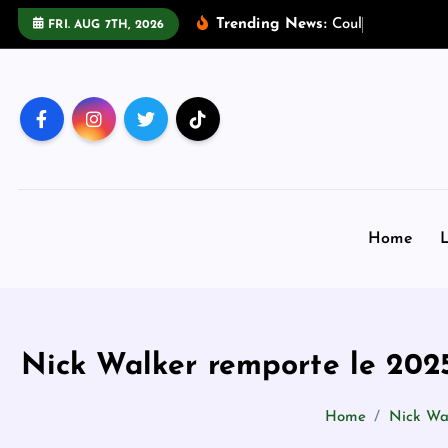
S
Trending News:
C
o
u
l
d
M
e
t
a
’
s
FRI. AUG 7TH, 2026
k
i
p
t
o
c
o
n
Home
L
t
e
n
t
Nick Walker remporte le 2025
Home
Nick Wal