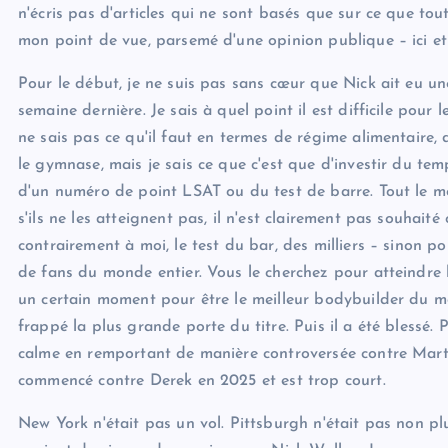
n'écris pas d'articles qui ne sont basés que sur ce que tou
mon point de vue, parsemé d'une opinion publique – ici et 
Pour le début, je ne suis pas sans cœur que Nick ait eu un
semaine dernière. Je sais à quel point il est difficile pour 
ne sais pas ce qu'il faut en termes de régime alimentaire
le gymnase, mais je sais ce que c'est que d'investir du temp
d'un numéro de point LSAT ou du test de barre. Tout le mo
s'ils ne les atteignent pas, il n'est clairement pas souhait
contrairement à moi, le test du bar, des milliers – sinon po
de fans du monde entier. Vous le cherchez pour atteindre la
un certain moment pour être le meilleur bodybuilder du mo
frappé la plus grande porte du titre. Puis il a été blessé. 
calme en remportant de manière controversée contre Marti
commencé contre Derek en 2025 et est trop court.
New York n'était pas un vol. Pittsburgh n'était pas non pl