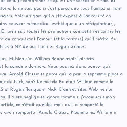
s cela. Je comprends ce qu'est une sensation virale. Et
ire. Je ne sais pas si c'est parce que vous l'aimez en tant
ngers. Voici un gars qui a été exposé à l'adversité en
ains peuvent même dire l'esthétique d'un réfrigérateur),
 Et bien sûr, toutes les promotions compétitives contre les
ent au conquérant l'amour (et la fanfare) qu'il mérite. Au
de Nick à NY de Sas Heiti et Regan Grimes.
. Et bien sûr, William Bonac avait l'air très
) la semaine dernière. Vous pouvez donc penser qu'il
ce au Arnold Classic et parce qu'il a pris la septième place à
ipale de Nick, non? Le muscle Rx était William comme le
AS et Regan flanquant Nick. D'autres sites Web ne s'en
as. Il a été négligé et ignoré comme si j'avais écrit mon
 article, ce n'était que des mois qu'il a remporté la
s avoir remporté l'Arnold Classic. Néanmoins, William a