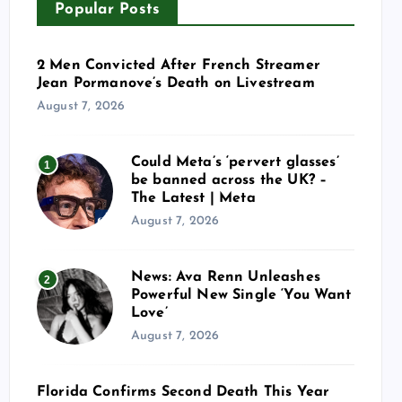
Popular Posts
2 Men Convicted After French Streamer
Jean Pormanove’s Death on Livestream
August 7, 2026
Could Meta’s ‘pervert glasses’
1
be banned across the UK? –
The Latest | Meta
August 7, 2026
News: Ava Renn Unleashes
2
Powerful New Single ‘You Want
Love’
August 7, 2026
Florida Confirms Second Death This Year