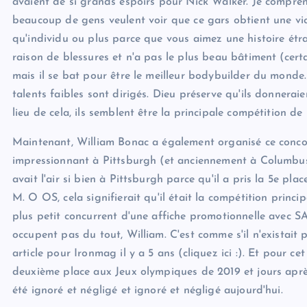
avaient de si grands espoirs pour Nick Walker. Je comprend
beaucoup de gens veulent voir que ce gars obtient une victo
qu'individu ou plus parce que vous aimez une histoire étra
raison de blessures et n'a pas le plus beau bâtiment (cert
mais il se bat pour être le meilleur bodybuilder du monde.
talents faibles sont dirigés. Dieu préserve qu'ils donnerai
lieu de cela, ils semblent être la principale compétition 
Maintenant, William Bonac a également organisé ce concours
impressionnant à Pittsburgh (et anciennement à Columbus
avait l'air si bien à Pittsburgh parce qu'il a pris la 5e pla
M. O OS, cela signifierait qu'il était la compétition princ
plus petit concurrent d'une affiche promotionnelle avec S
occupent pas du tout, William. C'est comme s'il n'existait p
article pour Ironmag il y a 5 ans (cliquez ici :). Et pour cet
deuxième place aux Jeux olympiques de 2019 et jours aprè
été ignoré et négligé et ignoré et négligé aujourd'hui.