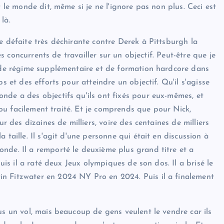
t le monde dit, même si je ne l'ignore pas non plus. Ceci est
là.
e défaite très déchirante contre Derek à Pittsburgh la
les concurrents de travailler sur un objectif. Peut-être que je
, de régime supplémentaire et de formation hardcore dans
s et des efforts pour atteindre un objectif. Qu'il s'agisse
nde a des objectifs qu'ils ont fixés pour eux-mêmes, et
é ou facilement traité. Et je comprends que pour Nick,
ur des dizaines de milliers, voire des centaines de milliers
 taille. Il s'agit d'une personne qui était en discussion à
nde. Il a remporté le deuxième plus grand titre et a
Puis il a raté deux Jeux olympiques de son dos. Il a brisé le
n Fitzwater en 2024 NY Pro en 2024. Puis il a finalement
us un vol, mais beaucoup de gens veulent le vendre car ils