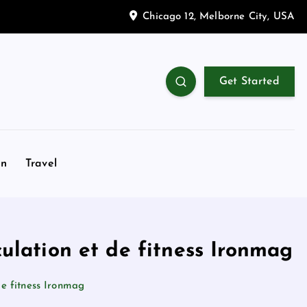
Chicago 12, Melborne City, USA
Get Started
on
Travel
ulation et de fitness Ironmag
e fitness Ironmag