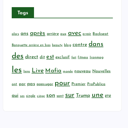
Tags
avec
après
ans
arrière
aux
avoir
Backseat
alors
dans
contre
Banquette arrière en bas
beauty
blog
des
est
direct
dit
exclusif
fitness
Ironmag
fait
les
Live
Mafia
nouveau
Nouvelles
liens
monde
pour
pas
par
popsugar
Premier
ProPublica
ont
sur
une
son
qui
Trump
été
sont
ses
single
siège