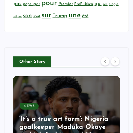
pour
qui
pas
popsugar
Premier
ProPublica
ses
single
sur
une
son
Trump
été
sont
siège
Other Story
NEWS
‘It’s a true art form’: Nigeria
goalkeeper Maduka Okoye