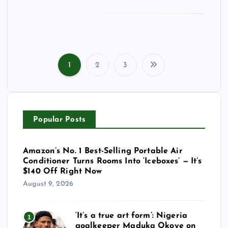
1
2
3
P
o
Popular Posts
s
t
Amazon’s No. 1 Best-Selling Portable Air
Conditioner Turns Rooms Into ‘Iceboxes’ — It’s
s
$140 Off Right Now
August 9, 2026
p
‘It’s a true art form’: Nigeria
1
a
goalkeeper Maduka Okoye on