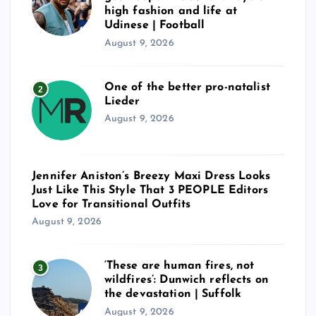
high fashion and life at
g
Udinese | Football
August 9, 2026
i
One of the better pro-natalist
2
n
Lieder
August 9, 2026
a
t
Jennifer Aniston’s Breezy Maxi Dress Looks
Just Like This Style That 3 PEOPLE Editors
i
Love for Transitional Outfits
August 9, 2026
o
n
‘These are human fires, not
3
wildfires’: Dunwich reflects on
the devastation | Suffolk
August 9, 2026