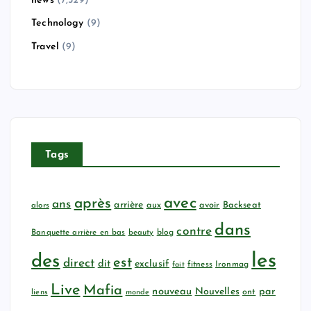
news
(7,529)
Technology
(9)
Travel
(9)
Tags
avec
après
ans
arrière
aux
avoir
Backseat
alors
dans
contre
Banquette arrière en bas
beauty
blog
les
des
est
direct
dit
exclusif
fitness
Ironmag
fait
Live
Mafia
nouveau
Nouvelles
par
ont
liens
monde